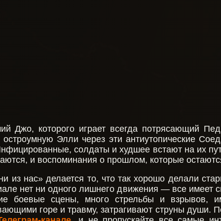
ий Джо, которого играет всегда потрясающий Пед
 остроумную Элли через эти антиутопические Сое
Инфицированные, солдаты и худшее встают на их пут
аются, и воспоминания о прошлом, которые остаются
и из нас» делается то, что так хорошо делали ста
иале нет ни одного лишнего движения — все имеет 
шие боевые сцены, много стрельбы и взрывов, 
ающими горе и травму, затрагивают струны души. П
Телеграм-канале
, и не пропускайте все самые и