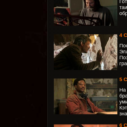
Го
та
об
4 
По
Эл
По
гр
5 
На
бр
ум
Кэ
зн
6 