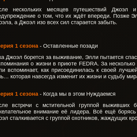
сле нескольких месяцев путешествий Джоэл и
едупреждение о том, что их ждёт впереди. Позже 
эла, а Джоэл изо всех сил старается забыть.
Серия 1 сезона
- Оставленные позади
ка Джоэл борется за выживание, Элли пытается спаст
споминания о жизни в приюте FEDRA. За несколько
ли вспоминает, как присоединилась к своей лучше
чь… которая навсегда изменит их жизни и судьбу мир
Серия 1 сезона
- Когда мы в этом Нуждаемся
сле встречи с мстительной группой выживших б
желательное внимание её лидера. Всё ещё борясь
оэл сталкивается с группой охотников, жаждущих кро