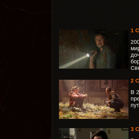
1 
20
ми
до
бо
Св
2 
В 
пр
пу
3 