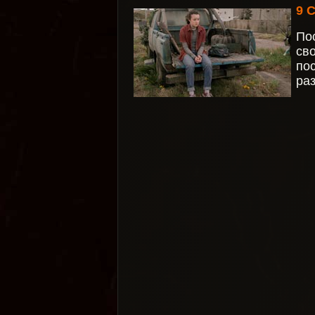
9 
По
св
по
ра