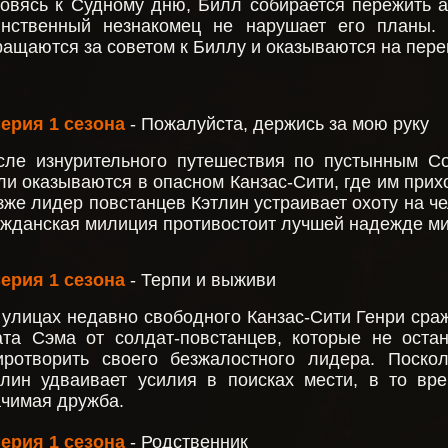
товясь к Судному дню, Билл собирается пережить ап
инственный незнакомец не нарушает его планы.
ращаются за советом к Биллу и оказываются на пере
Серия 1 сезона
- Пожалуйста, держись за мою руку
сле изнурительного путешествия по пустынным 
ли оказываются в опасном Канзас-Сити, где им прих
зже лидер повстанцев Кэтлин устраивает охоту на че
ажданская милиция противостоит лучшей надежде ми
Серия 1 сезона
- Терпи и выживи
 улицах недавно свободного Канзас-Сити Генри сраж
ата Сэма от солдат-повстанцев, которые не оста
иротворить своего безжалостного лидера. Поскол
тлин удваивает усилия в поисках мести, в то вр
ачимая дружба.
Серия 1 сезона
- Родственник