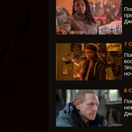
По
пр
Джо
7 
По
во
Эл
но
8 
По
не
Дж