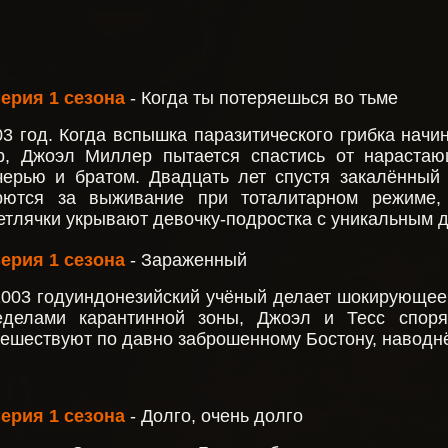
Серия 1 сезона
- Когда ты потеряешься во тьме
03 год. Когда вспышка паразитического грибка начи
р, Джоэл Миллер пытается спастись от нарастаю
черью и братом. Двадцать лет спустя закалённый
рются за выживание при тоталитарном режиме,
етлячки укрывают девочку-подростка с уникальным 
Серия 1 сезона
- Зараженный
2003 годуиндонезийский учёный делает шокирующее о
еделами карантинной зоны, Джоэл и Тесс споря
тешествуют по давно заброшенному Бостону, навод
Серия 1 сезона
- Долго, очень долго