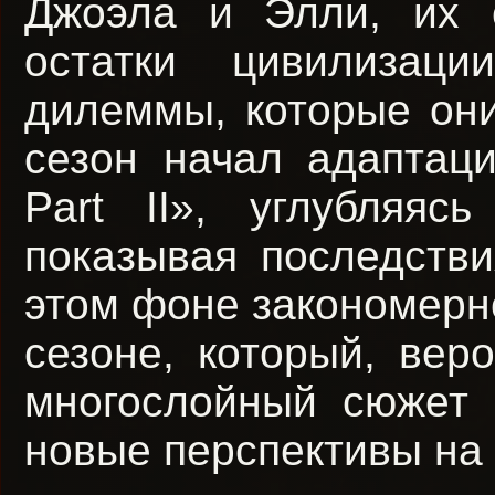
Джоэла и Элли, их 
остатки цивилизац
дилеммы, которые он
сезон начал адаптац
Part II», углубляя
показывая последств
этом фоне закономерно
сезоне, который, вер
многослойный сюжет 
новые перспективы на 