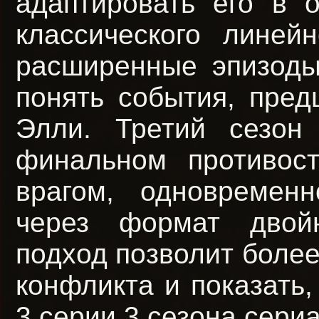
адаптировать его в 
классического линей
расширенные эпизоды
понять события, пре
Элли. Третий сезон
финальном противос
врагом, одновремен
через формат двойн
подход позволит более
конфликта и показать,
3 серии 3 сезона сери